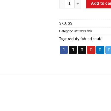
শোল মাছের শুঁটকি quantity
Add to ca
SKU:
SS
Category:
দেশি মাছের শুঁটকি
Tags:
shol dry fish
,
sol shutki