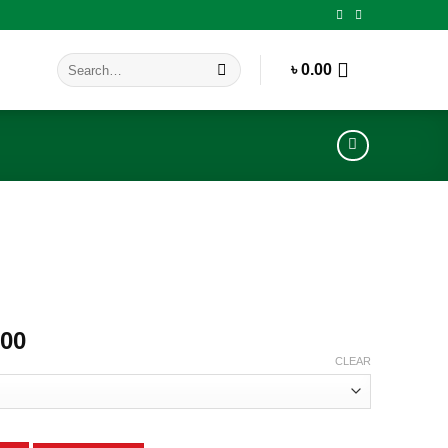
Search
৳
0.00
for:
Price
.00
range:
CLEAR
৳ 1,490.00
through
৳ 2,980.00