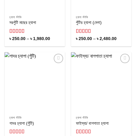
চ্যাপা শুঁটকি
চ্যাপা শুঁটকি
সরপুঁটি মাছের চ্যাপা
পুঁটির চ্যাপা (মেগা)
Rated
Rated
4.62
Price
Price
৳
250.00
–
৳
1,980.00
৳
250.00
–
৳
2,480.00
range:
range:
4.09
out
out of 5
৳ 250.00
৳ 250.00
of 5
through
through
৳ 1,980.00
৳ 2,480.0
Add to
Add to
wishlist
wishlist
চ্যাপা শুঁটকি
চ্যাপা শুঁটকি
গাদর চ্যাপা (পুঁটি)
ফাইস্যা/ বাশপাতা চ্যাপা