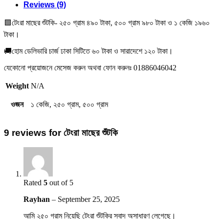
Reviews (9)
৳ 1,680.00
🟩টেংরা মাছের শুঁটকি- ২৫০ গ্রাম ৪৯০ টাকা, ৫০০ গ্রাম ৯৮০ টাকা ও ১ কেজি ১৯৬০
টাকা।
🚚হোম ডেলিভারি চার্জ ঢাকা সিটিতে ৬০ টাকা ও সারাদেশে ১২০ টাকা।
যেকোনো প্রয়োজনে মেসেজ করুন অথবা ফোন করুনঃ 01886046042
Weight
N/A
ওজন
১ কেজি, ২৫০ গ্রাম, ৫০০ গ্রাম
9 reviews for
টেংরা মাছের শুঁটকি
Rated
5
out of 5
Rayhan
–
September 25, 2025
আমি ২৫০ গ্রাম নিয়েছি টেংরা শুঁটকির স্বাদ অসাধারণ লেগেছে।