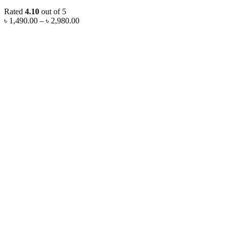
Rated
4.10
out of 5
Price
৳
1,490.00
–
৳
2,980.00
range:
৳ 1,490.00
through
৳ 2,980.00