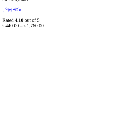
চাপিলা শুঁটকি
Rated
4.10
out of 5
Price
৳
440.00
–
৳
1,760.00
range:
৳ 440.00
through
৳ 1,760.00