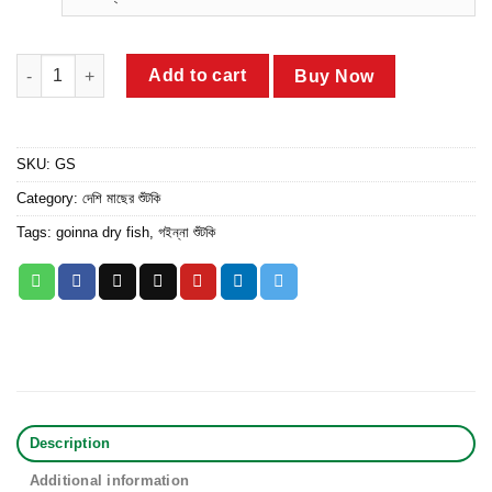
through
ratings
৳ 2,080.00
গইন্না/ ঘনিয়া শুঁটকি quantity
Add to cart
Buy Now
SKU:
GS
Category:
দেশি মাছের শুঁটকি
Tags:
goinna dry fish
,
গইন্না শুঁটকি
Description
Additional information