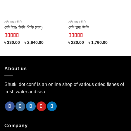
দেশি মাছের শুঁটকি
দেশি মাছের শুঁটকি
দেশি ইচা/ চিংড়ি শুঁটকি (লাল)
দেশি চান্দা শুঁটকি
Rated
Rated
Price
Price
৳
330.00
–
৳
2,640.00
৳
220.00
–
৳
1,760.00
range:
range:
4.11
out
4.00
out
৳ 330.00
৳ 220.00
of 5
of 5
through
through
৳ 2,640.00
৳ 1,760.00
About us
Shutki dot com’ is an online shop of various dried fishes of
fresh water and sea.
Company