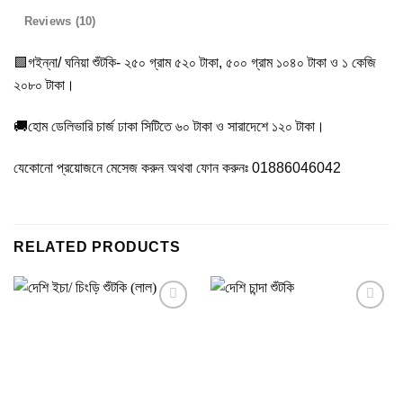
Reviews (10)
🟩গইন্না/ ঘনিয়া শুঁটকি- ২৫০ গ্রাম ৫২০ টাকা, ৫০০ গ্রাম ১০৪০ টাকা ও ১ কেজি
২০৮০ টাকা।
🚚হোম ডেলিভারি চার্জ ঢাকা সিটিতে ৬০ টাকা ও সারাদেশে ১২০ টাকা।
যেকোনো প্রয়োজনে মেসেজ করুন অথবা ফোন করুনঃ 01886046042
RELATED PRODUCTS
Add to
Add to
wishlist
wishlist