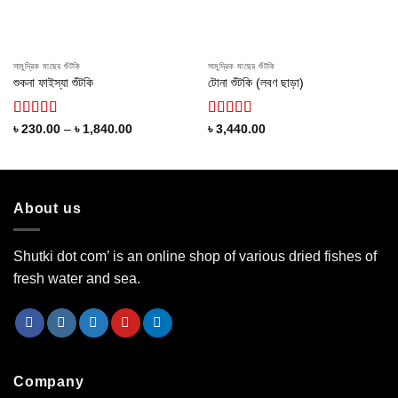
সামুদ্রিক মাছের শুঁটকি
সামুদ্রিক মাছের শুঁটকি
শুকনা ফাইস্যা শুঁটকি
টোনা শুঁটকি (লবণ ছাড়া)
Rated
Rated
Price
৳
230.00
–
৳
1,840.00
৳
3,440.00
range:
4.00
out
4.17
out
৳ 230.00
of 5
of 5
through
৳ 1,840.00
About us
Shutki dot com’ is an online shop of various dried fishes of
fresh water and sea.
Company