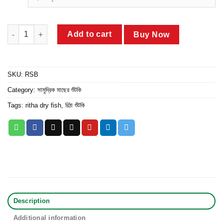
through
ratings
৳ 1,680.00
রিঠা মাছের শুঁটকি quantity
Add to cart
Buy Now
SKU:
RSB
Category:
সামুদ্রিক মাছের শুঁটকি
Tags:
ritha dry fish
,
রিঠা শুঁটকি
Description
Additional information