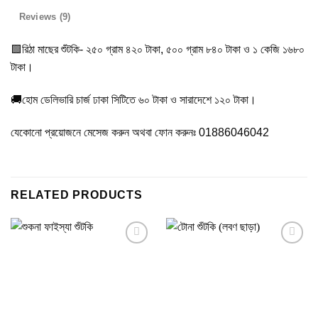
Reviews (9)
🟩রিঠা মাছের শুঁটকি- ২৫০ গ্রাম ৪২০ টাকা, ৫০০ গ্রাম ৮৪০ টাকা ও ১ কেজি ১৬৮০
টাকা।
🚚হোম ডেলিভারি চার্জ ঢাকা সিটিতে ৬০ টাকা ও সারাদেশে ১২০ টাকা।
যেকোনো প্রয়োজনে মেসেজ করুন অথবা ফোন করুনঃ 01886046042
RELATED PRODUCTS
Add to
Add to
wishlist
wishlist