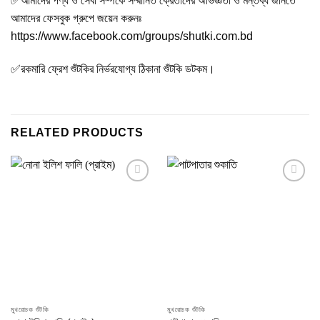
✅আমাদের পণ্য ও সেবা সম্পর্কে সম্মানিত ক্রেতাদের অভিজ্ঞতা ও মন্তব্য জানতে
আমাদের ফেসবুক গ্রুপে জয়েন করুনঃ
https://www.facebook.com/groups/shutki.com.bd
✅রকমারি ফ্রেশ শুঁটকির নির্ভরযোগ্য ঠিকানা শুঁটকি ডটকম।
RELATED PRODUCTS
Add to
Add to
wishlist
wishlist
মুখরোচক শুঁটকি
মুখরোচক শুঁটকি