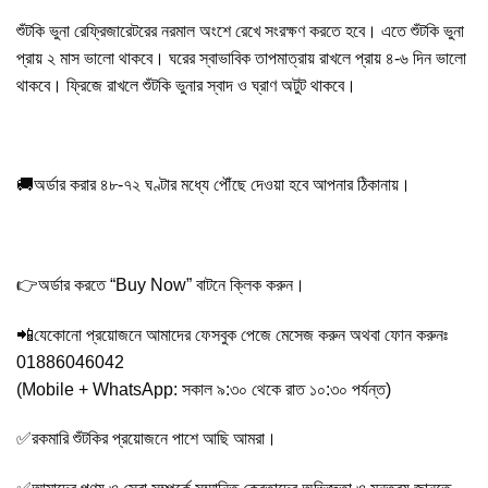
শুঁটকি ভুনা রেফ্রিজারেটরের নরমাল অংশে রেখে সংরক্ষণ করতে হবে। এতে শুঁটকি ভুনা
প্রায় ২ মাস ভালো থাকবে। ঘরের স্বাভাবিক তাপমাত্রায় রাখলে প্রায় ৪-৬ দিন ভালো
থাকবে। ফ্রিজে রাখলে শুঁটকি ভুনার স্বাদ ও ঘ্রাণ অটুট থাকবে।
🚚অর্ডার করার ৪৮-৭২ ঘণ্টার মধ্যে পৌঁছে দেওয়া হবে আপনার ঠিকানায়।
👉অর্ডার করতে “Buy Now” বাটনে ক্লিক করুন।
📲যেকোনো প্রয়োজনে আমাদের ফেসবুক পেজে মেসেজ করুন অথবা ফোন করুনঃ
01886046042
(Mobile + WhatsApp: সকাল ৯:৩০ থেকে রাত ১০:৩০ পর্যন্ত)
✅রকমারি শুঁটকির প্রয়োজনে পাশে আছি আমরা।