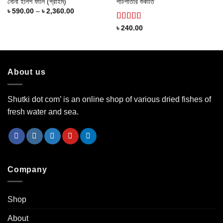
নোনা ইলিশ ফালি (প্রাইম)
পাটপাতার শুকাতি
Price
৳
590.00
–
৳
2,360.00
range:
৳ 590.00
Rated
৳
240.00
through
4.18
out
৳ 2,360.00
of 5
About us
Shutki dot com’ is an online shop of various dried fishes of
fresh water and sea.
Company
Shop
About