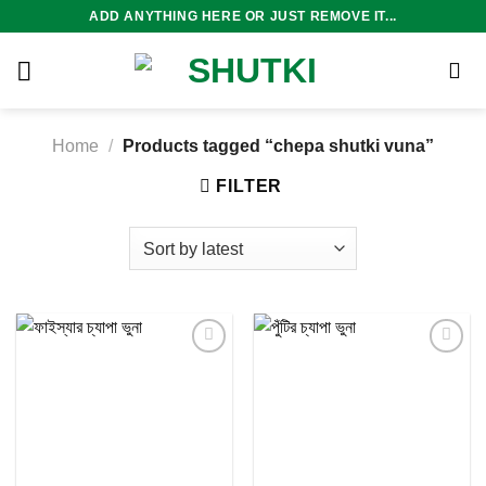
Skip
ADD ANYTHING HERE OR JUST REMOVE IT...
to
content
Home
/
Products tagged “chepa shutki vuna”
FILTER
Add to
Add to
wishlist
wishlist