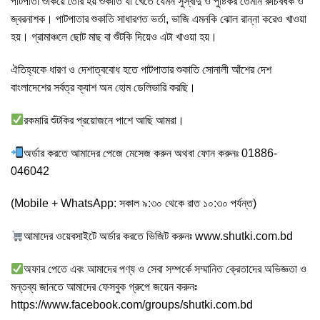
পাটপাতা শুকিয়ে তৈরি হয় শুকাতি যা খেতে যেমন সুস্বাদু ও পুষ্টিকর তেমনি রুচিবর্ধক ও
জ্বরনাশক। পাটপাতার শুকাতি সাধারণত ভর্তা, ভাজি এমনকি ঝোল রান্না করেও খাওয়া
হয়। গ্রামাঞ্চলে ছোট মাছ বা শুঁটকি দিয়েও এটা খাওয়া হয়।
ঐতিহ্যকে ধারণ ও দেশাত্ববোধ হতে পাটপাতার শুকাতি সোনালী আঁশের দেশ
বাংলাদেশের সর্বত্র ক্যাশ অন হোম ডেলিভারি করছি।
রকমারি শুঁটকির প্রয়োজনে পাশে আছি আমরা।
অর্ডার করতে আমাদের পেজে মেসেজ করুন অথবা ফোন করুনঃ 01886-
046042
(Mobile + WhatsApp: সকাল ৯:৩০ থেকে রাত ১০:৩০ পর্যন্ত)
আমাদের ওয়েবসাইটে অর্ডার করতে ভিজিট করুনঃ
www.shutki.com.bd
অফার পেতে এবং আমাদের পণ্য ও সেবা সম্পর্কে সম্মানিত ক্রেতাদের অভিজ্ঞতা ও
মন্তব্য জানতে আমাদের ফেসবুক গ্রুপে জয়েন করুনঃ
https://www.facebook.com/groups/shutki.com.bd