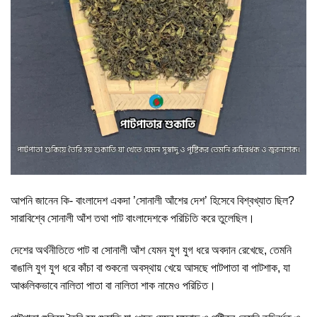
আপনি জানেন কি- বাংলাদেশ একদা ’সোনালী আঁশের দেশ’ হিসেবে বিশ্বখ্যাত ছিল?
সারাবিশ্বে সোনালী আঁশ তথা পাট বাংলাদেশকে পরিচিতি করে তুলেছিল।
দেশের অর্থনীতিতে পাট বা সোনালী আঁশ যেমন যুগ যুগ ধরে অবদান রেখেছে, তেমনি
বাঙালি যুগ যুগ ধরে কাঁচা বা শুকনো অবস্থায় খেয়ে আসছে পাটপাতা বা পাটশাক, যা
আঞ্চলিকভাবে নালিতা পাতা বা নালিতা শাক নামেও পরিচিত।