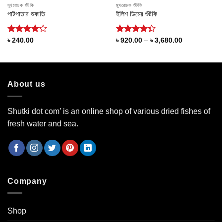
মুখরোচক শুঁটকি
মুখরোচক শুঁটকি
পাটপাতার শুকাতি
ইলিশ ডিমের শুঁটকি
Rated
Rated
Price
৳
240.00
৳
920.00
–
৳
3,680.00
range:
4.18
out
4.36
out
৳ 920.00
of 5
of 5
through
৳ 3,680.00
About us
Shutki dot com’ is an online shop of various dried fishes of
fresh water and sea.
Company
Shop