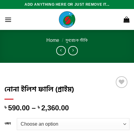
Skip
ADD ANYTHING HERE OR JUST REMOVE IT...
to
content
Home
/
মুখরোচক শুঁটকি
নোনা ইলিশ ফালি (প্রাইম)
Add to
Price
590.00
–
2,360.00
৳
৳
wishlist
range:
৳ 590.00
ওজন
through