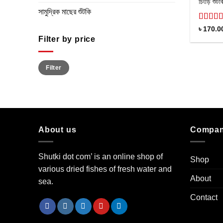
চিংড়ি শুঁট
সামুদ্রিক মাছের শুঁটকি
Rated
৳
170.0
4.22
ou
Filter by price
of 5
Min
Max
Filter
price
price
About us
Compa
Shutki dot com’ is an online shop of
Shop
various dried fishes of fresh water and
About
sea.
Contact