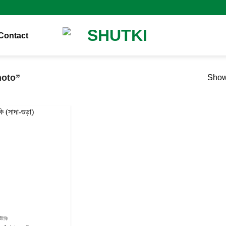
Contact
hoto”
Showi
Add to
wishlist
ুঁটকি