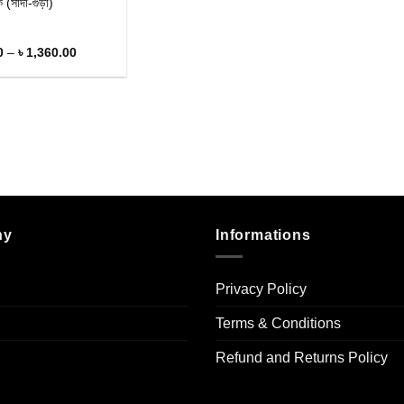
কি (সাদা-গুড়া)
Price
0
–
৳
1,360.00
range:
t
৳ 170.00
through
৳ 1,360.00
ny
Informations
Privacy Policy
Terms & Conditions
Refund and Returns Policy