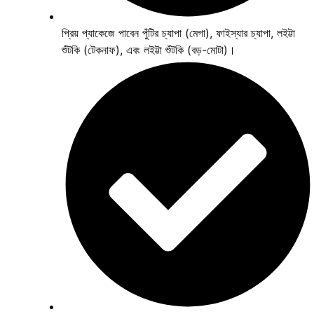
প্রিয় প্যাকেজে পাবেন পুঁটির চ্যাপা (মেগা), ফাইস্যার চ্যাপা, লইট্টা
শুঁটকি (টেকনাফ), এবং লইট্টা শুঁটকি (বড়-মোটা)।