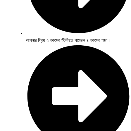
আপনার প্রিয় ২ রকমের শুঁটকিতে পাচ্ছেন ৪ রকমের মজা।